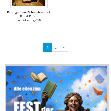
Rehragout und Schnepfendreck
Berndl Rupert
SüdOst Verlag (220)
1
2
»