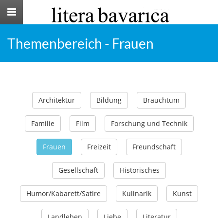
Toggle
navigation
Themenbereich - Frauen
Architektur
Bildung
Brauchtum
Familie
Film
Forschung und Technik
Frauen
Freizeit
Freundschaft
Gesellschaft
Historisches
Humor/Kabarett/Satire
Kulinarik
Kunst
Landleben
Liebe
Literatur